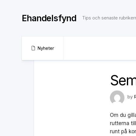
Skip
to
Ehandelsfynd
content
Tips och senaste rubriker
Nyheter
Sem
by
Om du gill
rutterna t
runt på ko