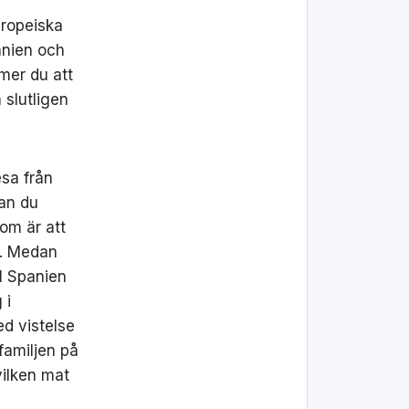
uropeiska
anien och
mmer du att
slutligen
esa från
nan du
om är att
g. Medan
ll Spanien
 i
ed vistelse
familjen på
vilken mat