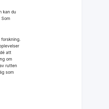
m kan du
n. Som
forskning.
pplevelser
dé att
ning om
av rutten
 väg som