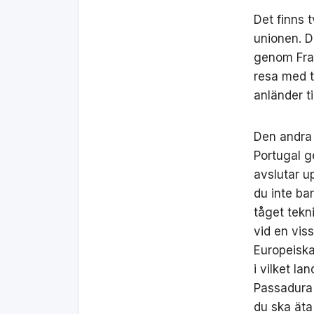
Det finns 
unionen. D
genom Fran
resa med t
anländer ti
Den andra 
Portugal g
avslutar u
du inte ba
tåget tekn
vid en viss
Europeiska
i vilket l
Passadura 
du ska äta