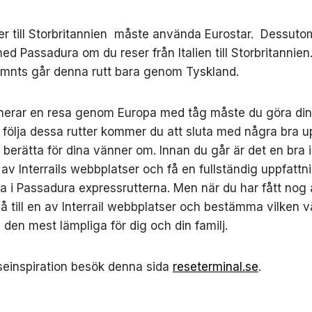
r till Storbritannien måste använda Eurostar. Dessuto
med Passadura om du reser från Italien till Storbritannie
ämnts går denna rutt bara genom Tyskland.
erar en resa genom Europa med tåg måste du göra din 
följa dessa rutter kommer du att sluta med några bra u
l berätta för dina vänner om. Innan du går är det en bra i
av Interrails webbplatser och få en fullständig uppfatt
na i Passadura expressrutterna. Men när du har fått nog 
gå till en av Interrail webbplatser och bestämma vilken
 den mest lämpliga för dig och din familj.
seinspiration besök denna sida
reseterminal.se
.