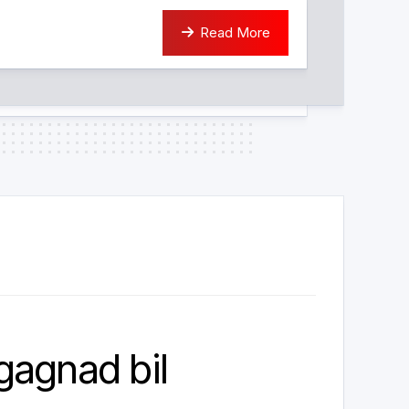
Read More
agnad bil