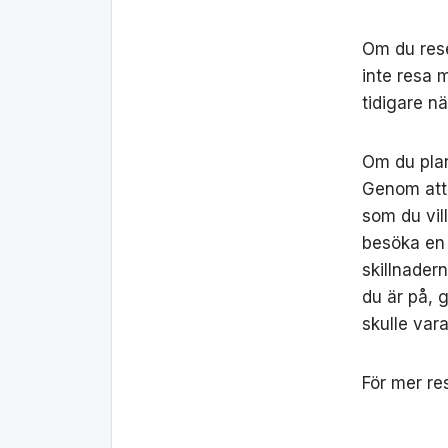
Om du rese
inte resa 
tidigare n
Om du plan
Genom att 
som du vil
besöka en 
skillnader
du är på, 
skulle vara
För mer re