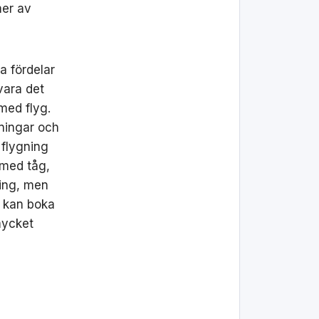
mer av
la fördelar
vara det
 med flyg.
rningar och
 flygning
 med tåg,
ning, men
u kan boka
 mycket