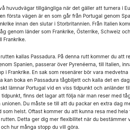
två huvudvägar tillgängliga när det gäller att turnera i E
en första vägen är en som går från Portugal genom Sp
krike innan den slutar i Storbritannien. Från Italien ko
åg genom länder som Frankrike, Österrike, Schweiz och 
ll Frankrike.
rutten kallas Passadura. På denna rutt kommer du att r
enom Spanien, passerar över Pyrenéerna, till Italien, in
pp i Frankrike. En sak som resenärer bör vara medvetna 
ra kan boka en Passadura tågbiljett och kalla det en da
iskt lämnar Portugal vid en viss tidpunkt och anländer ti
 tidpunkt, finns det lagar att följa när man reser med tåg
 unionen. Du måste se till att du packar en extra dag m
and som helst. Oftast kommer du att kunna resa med hela 
rutten. Detta ger dig mer flexibilitet när du bestämmer 
 och hur många stopp du vill göra.