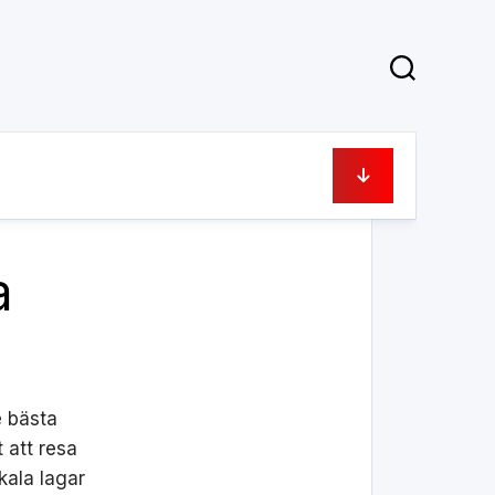
23 mars, 2020
a
e bästa
 att resa
kala lagar