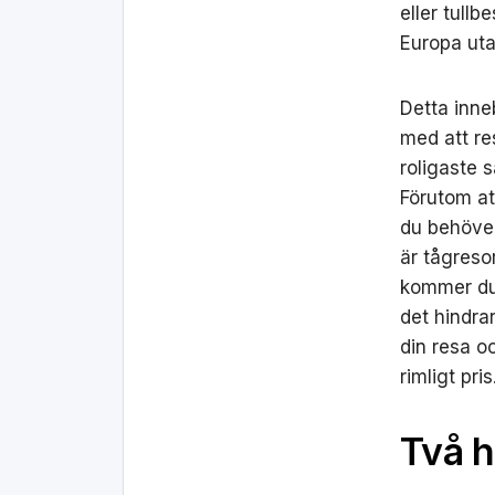
eller tullb
Europa uta
Detta inneb
med att re
roligaste s
Förutom at
du behöver
är tågreso
kommer du 
det hindra
din resa oc
rimligt pris
Två h