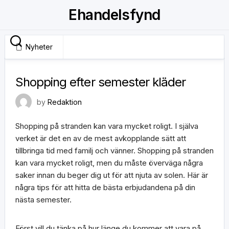
Skip
Ehandelsfynd
to
content
Nyheter
5 juni, 2020
Shopping efter semester kläder
by
Redaktion
Shopping på stranden kan vara mycket roligt. I själva
verket är det en av de mest avkopplande sätt att
tillbringa tid med familj och vänner. Shopping på stranden
kan vara mycket roligt, men du måste överväga några
saker innan du beger dig ut för att njuta av solen. Här är
några tips för att hitta de bästa erbjudandena på din
nästa semester.
Först vill du tänka på hur länge du kommer att vara på