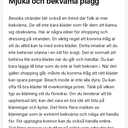
Mjuka och bekväma plagg
Besöka stränder blir också en trend där folk är mer
bekväma. De vill inte bära kläder som får dem att känna
sig obekväma. Här är några idéer för shopping och
dressing på stranden. En viktig regel att komma ihåg är
att du alltid kan ta med extra kläder. Detta innebär att du
inte behöver stanna i en stil för evigt. Det är normalt att
behöva lite extra kläder när du går och handlar. Du kan
bara lägga till bitar som du inte är helt bekväm i. När det
gäller shopping går, måste du komma ihåg att rätt kläder
kan spara pengar. Beach mode är inte alla dyra. Du kan
ofta få bra kläder till överkomliga priser. Tänk på vilken
typ av klänning stil du föredrar. Om du tenderar att bli
upphetsad lätt, kan det vara en bra idé att titta på
klänningar och kjolar. Det finns flera märken av
klänningar som är extremt bekväma och roliga att handla
för. För upptagna kvinnor kan du också handla online.
Det finns massor av butiker på nätet som erbjuder bra