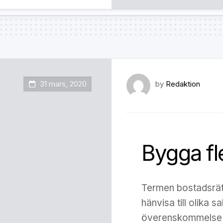
31 mars, 2020
by
Redaktion
Bygga fl
Termen bostadsrätt
hänvisa till olika s
överenskommelse m