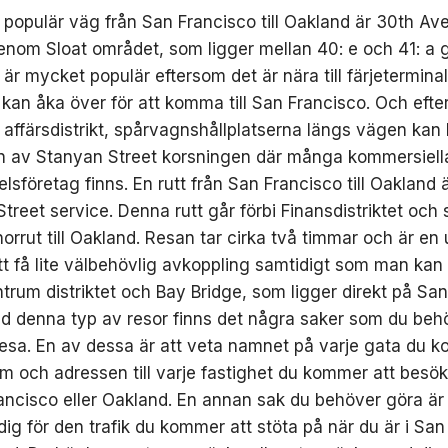
populär väg från San Francisco till Oakland är 30th Ave
nom Sloat området, som ligger mellan 40: e och 41: a 
 är mycket populär eftersom det är nära till färjetermina
kan åka över för att komma till San Francisco. Och eft
t affärsdistrikt, spårvagnshållplatserna längs vägen kan 
n av Stanyan Street korsningen där många kommersiell
lsföretag finns. En rutt från San Francisco till Oakland 
treet service. Denna rutt går förbi Finansdistriktet och
norrut till Oakland. Resan tar cirka två timmar och är en
att få lite välbehövlig avkoppling samtidigt som man kan
trum distriktet och Bay Bridge, som ligger direkt på Sa
d denna typ av resor finns det några saker som du beh
resa. En av dessa är att veta namnet på varje gata du 
m och adressen till varje fastighet du kommer att besö
rancisco eller Oakland. En annan sak du behöver göra är 
dig för den trafik du kommer att stöta på när du är i Sa