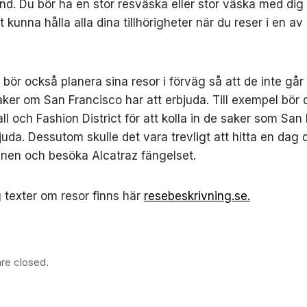
and. Du bör ha en stor resväska eller stor väska med di
 kunna hålla alla dina tillhörigheter när du reser i en av
 bör också planera sina resor i förväg så att de inte gå
aker om San Francisco har att erbjuda. Till exempel bör
all och Fashion District för att kolla in de saker som San
bjuda. Dessutom skulle det vara trevligt att hitta en dag 
nen och besöka Alcatraz fängelset.
 texter om resor finns här
resebeskrivning.se.
re closed.