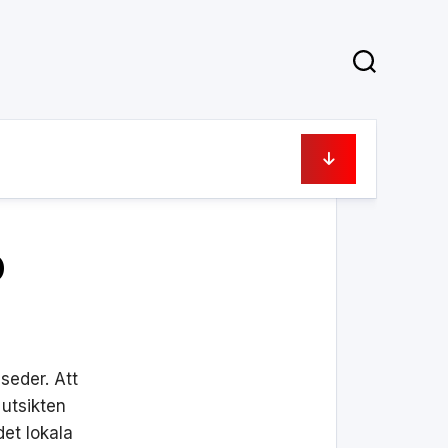
18 mars, 2020
o
seder. Att
utsikten
det lokala