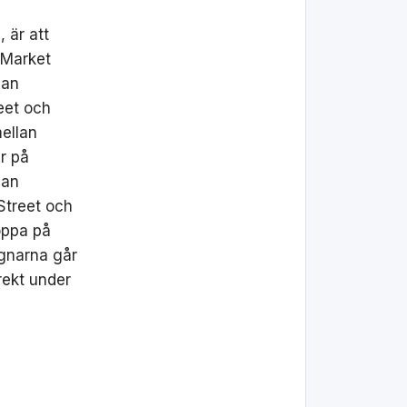
 är att
 Market
San
eet och
mellan
er på
San
 Street och
oppa på
gnarna går
rekt under