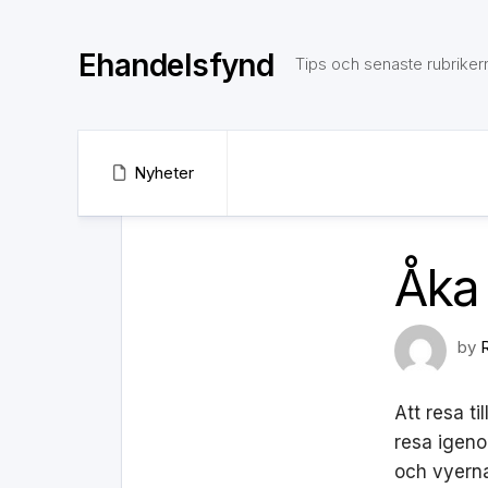
Skip
to
Ehandelsfynd
content
Tips och senaste rubriker
Nyheter
Åka 
by
Att resa t
resa igeno
och vyerna 