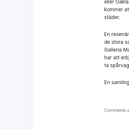
eller Oakl
kommer att
städer.
En resenär
de stora s
Galleria M
har att er
ta spårvag
En samling
Comments a