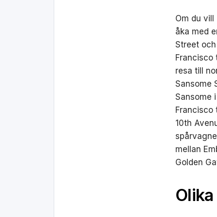
Om du vill
åka med en
Street och
Francisco 
resa till 
Sansome St
Sansome i 
Francisco 
10th Aven
spårvagnen
mellan Em
Golden Gat
Olika