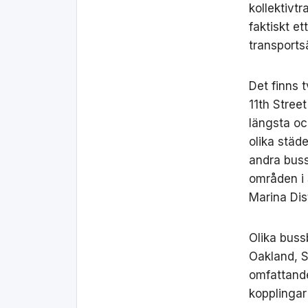
kollektivt
faktiskt et
transports
Det finns 
11th Stree
längsta oc
olika städ
andra buss
områden i S
Marina Dist
Olika buss
Oakland, S
omfattande
kopplingar 