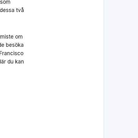
g som
 dessa två
r miste om
 de besöka
 Francisco
där du kan