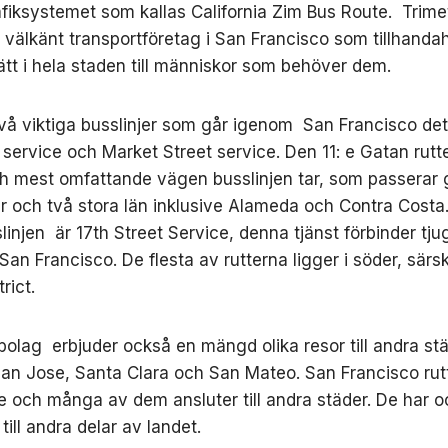
rafiksystemet som kallas California Zim Bus Route. Trime
t välkänt transportföretag i San Francisco som tillhandah
ätt i hela staden till människor som behöver dem.
två viktiga busslinjer som går igenom San Francisco det
t service och Market Street service. Den 11: e Gatan rutt
h mest omfattande vägen busslinjen tar, som passerar
er och två stora län inklusive Alameda och Contra Costa
linjen är 17th Street Service, denna tjänst förbinder tju
an Francisco. De flesta av rutterna ligger i söder, särski
rict.
bolag erbjuder också en mängd olika resor till andra s
an Jose, Santa Clara och San Mateo. San Francisco rut
 och många av dem ansluter till andra städer. De har 
till andra delar av landet.