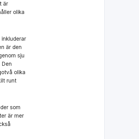
t är
åller olika
 inkluderar
en är den
 genom sju
. Den
gotvå olika
lt runt
täder som
ter är mer
också