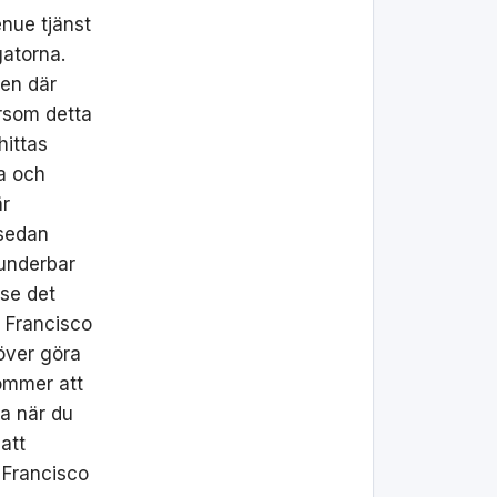
nue tjänst
gatorna.
len där
ersom detta
hittas
a och
är
 sedan
 underbar
 se det
n Francisco
över göra
kommer att
ka när du
att
n Francisco