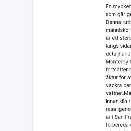
En mycket 
som går ge
Denna rutt
människor 
är ett stor
längs sida
detaljhande
Monterey S
fortsätter 
åktur för 
vackra cen
vattnet.Me
innan din 
resa igeno
är i San F
förbereda 