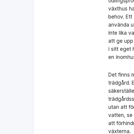
odlingspro
växthus ha
behov. Ett
använda u
inte lika 
att ge upp
i sitt eget
en inomhus
Det finns 
trädgård. 
säkerställe
trädgårdssl
utan att f
vatten, se 
att förhin
växterna.