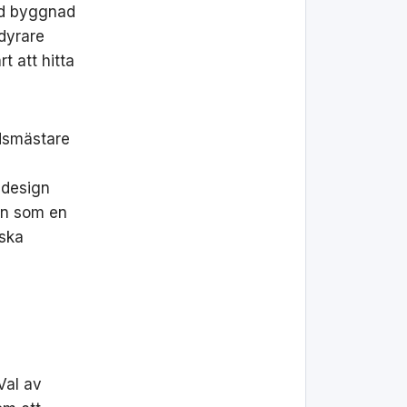
ård byggnad
 dyrare
t att hitta
rdsmästare
 design
ign som en
iska
Val av