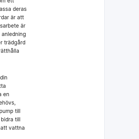
om ett
passa deras
dar är att
sarbete är
n anledning
r trädgård
rätthålla
din
tta
a en
behövs,
pump till
idra till
att vattna