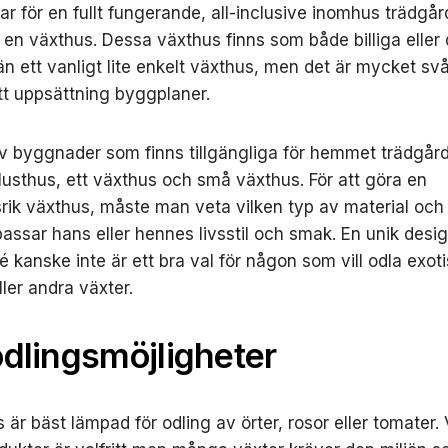
gar för en fullt fungerande, all-inclusive inomhus trädg
 en växthus. Dessa växthus finns som både billiga eller
än ett vanligt lite enkelt växthus, men det är mycket svår
t uppsättning byggplaner.
v byggnader som finns tillgängliga för hemmet trädgå
 lusthus, ett växthus och små växthus. För att göra en
ik växthus, måste man veta vilken typ av material och
assar hans eller hennes livsstil och smak. En unik des
jé kanske inte är ett bra val för någon som vill odla exot
ler andra växter.
dlingsmöjligheter
 är bäst lämpad för odling av örter, rosor eller tomater. 