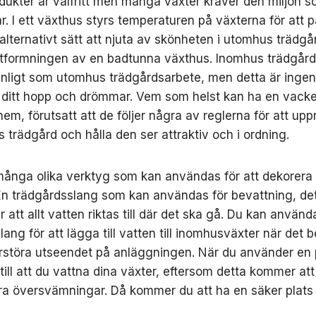
dukter är valfritt men många växter kräver den miljön s
r. I ett växthus styrs temperaturen på växterna för att 
 alternativt sätt att njuta av skönheten i utomhus trädgår
tformningen av en badtunna växthus. Inomhus trädgård
vanligt som utomhus trädgårdsarbete, men detta är inge
 ditt hopp och drömmar. Vem som helst kan ha en vacke
 hem, förutsatt att de följer några av reglerna för att upp
 trädgård och hålla den ser attraktiv och i ordning.
många olika verktyg som kan användas för att dekorera 
En trädgårdsslang som kan användas för bevattning, de
r att allt vatten riktas till där det ska gå. Du kan använd
ang för att lägga till vatten till inomhusväxter när det 
örstöra utseendet på anläggningen. När du använder en 
till att du vattna dina växter, eftersom detta kommer att b
dra översvämningar. Då kommer du att ha en säker plats 