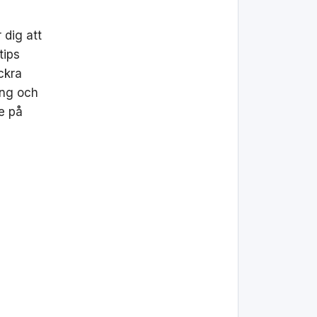
 dig att
tips
ckra
ing och
te på