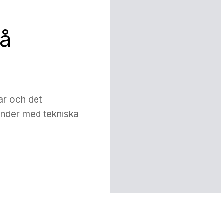
å
ar och det
änder med tekniska