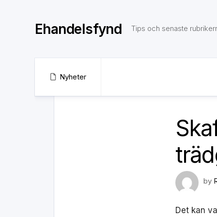
Skip
to
Ehandelsfynd
content
Tips och senaste rubriker
Nyheter
Skaf
trä
by
Det kan va