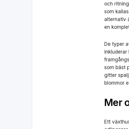
och ritnin
som kallas
alternativ 
en komplet
De typer a
inkluderar
framgångsr
som bäst p
gitter spal
blommor el
Mer o
Ett växthus