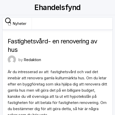
Skip
Ehandelsfynd
to
content
Nyheter
21 februari, 2020
Fastighetsvård- en renovering av
hus
by
Redaktion
Är du intresserad av att fastighetsvård och vad det
innebär att renovera gamla kulturmärkta hus. Om du letar
efter en byggföretag som ska hjälpa dig att renovera ditt
gamla hus men vill göra det på en billigare budget,
kanske du vill överväga att ta ut ett hypotekslån på
fastigheten för att betala för fastigheten renovering. Om
du bestämmer dig för att göra detta, så här är några
saker som du bör veta.