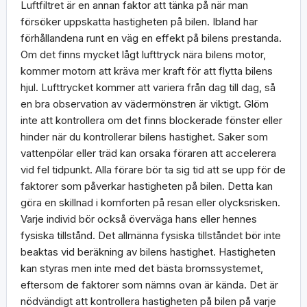
Luftfiltret är en annan faktor att tänka på när man
försöker uppskatta hastigheten på bilen. Ibland har
förhållandena runt en väg en effekt på bilens prestanda.
Om det finns mycket lågt lufttryck nära bilens motor,
kommer motorn att kräva mer kraft för att flytta bilens
hjul. Lufttrycket kommer att variera från dag till dag, så
en bra observation av vädermönstren är viktigt. Glöm
inte att kontrollera om det finns blockerade fönster eller
hinder när du kontrollerar bilens hastighet. Saker som
vattenpölar eller träd kan orsaka föraren att accelerera
vid fel tidpunkt. Alla förare bör ta sig tid att se upp för de
faktorer som påverkar hastigheten på bilen. Detta kan
göra en skillnad i komforten på resan eller olycksrisken.
Varje individ bör också överväga hans eller hennes
fysiska tillstånd. Det allmänna fysiska tillståndet bör inte
beaktas vid beräkning av bilens hastighet. Hastigheten
kan styras men inte med det bästa bromssystemet,
eftersom de faktorer som nämns ovan är kända. Det är
nödvändigt att kontrollera hastigheten på bilen på varje