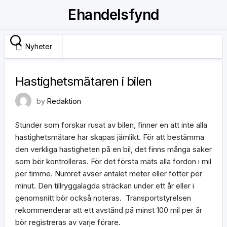
Skip
Ehandelsfynd
to
content
Nyheter
12 juni, 2020
Hastighetsmätaren i bilen
by
Redaktion
Stunder som forskar rusat av bilen, finner en att inte alla
hastighetsmätare har skapas jämlikt. För att bestämma
den verkliga hastigheten på en bil, det finns många saker
som bör kontrolleras. För det första mäts alla fordon i mil
per timme. Numret avser antalet meter eller fötter per
minut. Den tillryggalagda sträckan under ett år eller i
genomsnitt bör också noteras. Transportstyrelsen
rekommenderar att ett avstånd på minst 100 mil per år
bör registreras av varje förare.